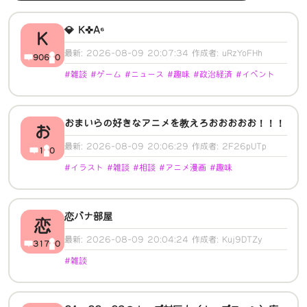
💎 K✜A⁶
K
最新: 2026-08-09 20:07:34 作成者: uRzYoFHh
906
0
#雑談 #ゲーム #ニュース #趣味 #政治経済 #イベント
おまいらの好きなアニメを教えろおおおおお！！！
お
最新: 2026-08-09 20:06:29 作成者: 2F26pUTp
1
0
#イラスト #雑談 #相談 #アニメ漫画 #趣味
恋バナ部屋
恋
最新: 2026-08-09 20:04:24 作成者: Kuj9DTZy
317
0
#雑談