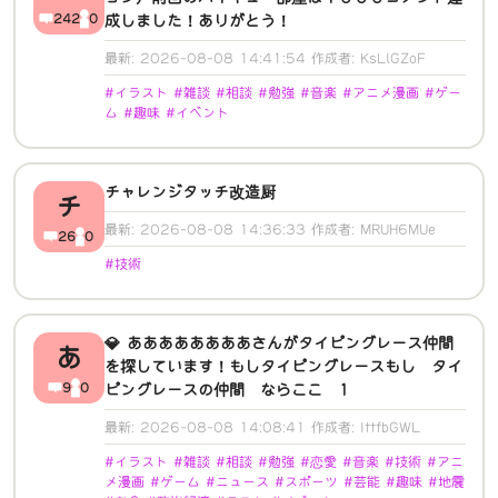
242
0
成しました！ありがとう！
最新: 2026-08-08 14:41:54 作成者: KsLlGZoF
#イラスト #雑談 #相談 #勉強 #音楽 #アニメ漫画 #ゲー
ム #趣味 #イベント
チャレンジタッチ改造厨
チ
最新: 2026-08-08 14:36:33 作成者: MRUH6MUe
26
0
#技術
💎 ああああああああさんがタイピングレース仲間
あ
を探しています！もしタイピングレースもし タイ
9
0
ピングレースの仲間 ならここ 1
最新: 2026-08-08 14:08:41 作成者: IttfbGWL
#イラスト #雑談 #相談 #勉強 #恋愛 #音楽 #技術 #アニ
メ漫画 #ゲーム #ニュース #スポーツ #芸能 #趣味 #地震