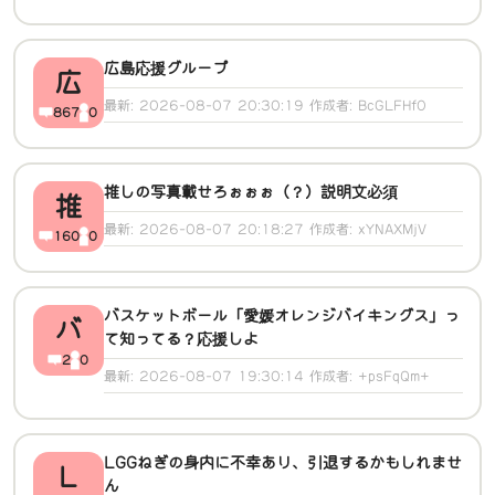
広島応援グループ
広
最新: 2026-08-07 20:30:19 作成者: BcGLFHf0
867
0
推しの写真載せろぉぉぉ（？）説明文必須
推
最新: 2026-08-07 20:18:27 作成者: xYNAXMjV
160
0
バスケットボール「愛媛オレンジバイキングス」っ
バ
て知ってる？応援しよ
2
0
最新: 2026-08-07 19:30:14 作成者: +psFqQm+
LGGねぎの身内に不幸あり、引退するかもしれませ
L
ん