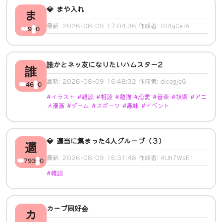
💎 まや入れ
ま
最新: 2026-08-09 17:04:36 作成者: t04gCetA
9
0
誰かとネッ友になりたいハムスター2
誰
最新: 2026-08-09 16:48:32 作成者: alcagjqG
46
0
#イラスト #雑談 #相談 #勉強 #恋愛 #音楽 #技術 #アニ
メ漫画 #ゲーム #スポーツ #趣味 #イベント
💎 適当に集まった4人グループ（３）
適
最新: 2026-08-09 16:31:48 作成者: 4Uh7WsEt
793
0
#雑談
カープ同好会
カ