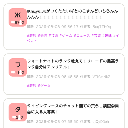
Жħцγυ_Жがつくたたいばとのこまんどいちらんん
Ж
んんん！！！！！！！！！！！！！！！！
87
0
最新: 2026-08-08 09:56:17 作成者: 5cq7THOq
#雑談 #勉強 #技術 #ゲーム #ニュース #芸能 #趣味 #イ
ベント
フォートナイトのランク教えて！リロードの最高ラ
フ
ンク自分はアンリアル！
11
0
最新: 2026-08-08 08:48:58 作成者: VTIGmNkZ
#雑談 #ゲーム
タイピングレースのチャット欄での荒らし撲滅委員
タ
会に入る人募集！
2
0
最新: 2026-08-08 07:39:50 作成者: qjQyDDeh