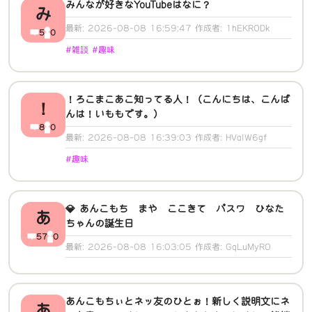
みんなが好きなYouTubeはなに？
み
最新: 2026-08-08 16:59:47 作成者: 1hEKRODk
5
0
#雑談 #趣味
！ろこまこあこ知ってる人！（こんにちは、こんば
！
んは！いももです。）
8
0
最新: 2026-08-08 16:39:03 作成者: HVaIW6gf
#趣味
💎 あんこもち まや ここきて パスワ ひなた
あ
ちゃんの誕生日
57
0
最新: 2026-08-08 16:03:05 作成者: GqLuMyRO
あんこもちぃとネッ友のひとぉ！新しく説明文にネ
あ