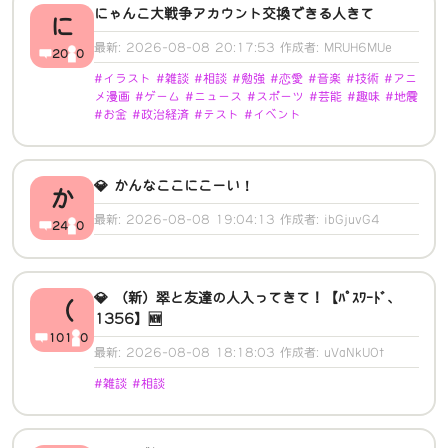
にゃんこ大戦争アカウント交換できる人きて
に
最新: 2026-08-08 20:17:53 作成者: MRUH6MUe
20
0
#イラスト #雑談 #相談 #勉強 #恋愛 #音楽 #技術 #アニ
メ漫画 #ゲーム #ニュース #スポーツ #芸能 #趣味 #地震
#お金 #政治経済 #テスト #イベント
💎 かんなここにこーい！
か
最新: 2026-08-08 19:04:13 作成者: ibGjuvG4
24
0
💎 （新）翠と友達の人入ってきて！【ﾊﾟｽﾜｰﾄﾞ、
（
1356】🆕
101
0
最新: 2026-08-08 18:18:03 作成者: uVaNkU0t
#雑談 #相談