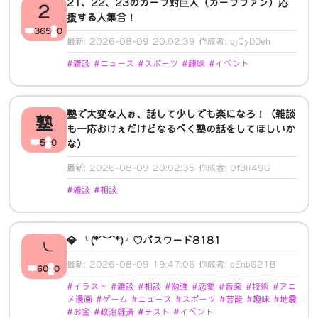
21、22、23のカープ対巨人（カープファン）応
2
援する人集合！
365
0
最新: 2026-08-09 20:02:39 作成者: qjQyDDeh
#雑談 #ニュース #スポーツ #趣味 #イベント
塾で大変な人ぉ、話して少しでも楽になろ！（雑談
塾
も一応おけぇだけどなるべく塾の話をしてほしいか
5
0
な）
最新: 2026-08-09 20:02:35 作成者: 0fBii49G
#雑談 #相談
💎 ╰(*´︶`*)╯♡パスワード8181
╰
最新: 2026-08-09 19:47:06 作成者: aEnbG21B
60
0
#イラスト #雑談 #相談 #勉強 #恋愛 #音楽 #技術 #アニ
メ漫画 #ゲーム #ニュース #スポーツ #芸能 #趣味 #地震
#お金 #政治経済 #テスト #イベント