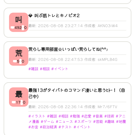
💎 叫ぶ筋トレとキノピオ2
叫
最新: 2026-08-08 23:27:14 作成者: AKN03iW4
492
0
荒らし専用部屋☆いっぱい荒らしてね(^^♪
荒
最新: 2026-08-08 22:47:53 作成者: skMPLB4G
5
0
#雑談 #相談 #イベント
最強13がタイバトのコマンド凄いと思うﾋﾄｰ！（自
最
己中）
17
0
最新: 2026-08-08 22:36:14 作成者: Mr7/6FTV
#イラスト #雑談 #相談 #勉強 #恋愛 #音楽 #技術 #アニ
メ漫画 #ゲーム #ニュース #スポーツ #芸能 #趣味 #地震
#お金 #政治経済 #テスト #イベント