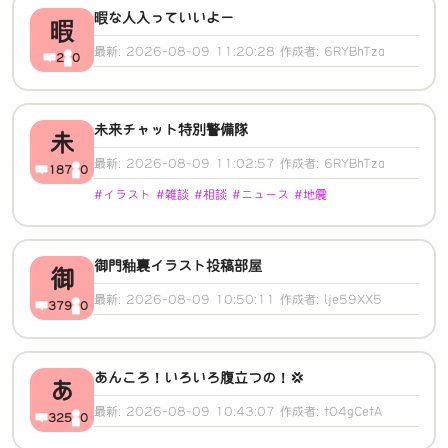
暇な人入っていいよー
暇
最新: 2026-08-09 11:20:28 作成者: 6RYBhTza
2
0
未来チャット特別警備隊
未
最新: 2026-08-09 11:02:57 作成者: 6RYBhTza
187
0
#イラスト #雑談 #相談 #ニュース #地震
御門釉裏イラスト投稿部屋
御
最新: 2026-08-09 10:50:11 作成者: lje59XX5
379
0
あんころ！いろいろ腹立つの！💢
あ
最新: 2026-08-09 10:43:07 作成者: t04gCetA
325
0