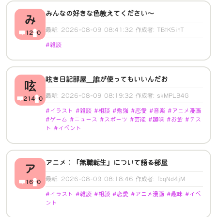
みんなの好きな色教えてください〜
み
最新: 2026-08-09 08:41:32 作成者: TBtK5ihT
12
0
#雑談
呟き日記部屋＿誰が使ってもいいんだお
呟
最新: 2026-08-09 08:19:32 作成者: skMPLB4G
214
0
#イラスト #雑談 #相談 #勉強 #恋愛 #音楽 #アニメ漫画
#ゲーム #ニュース #スポーツ #芸能 #趣味 #お金 #テス
ト #イベント
アニメ：「無職転生」について語る部屋
ア
最新: 2026-08-09 08:18:46 作成者: fbqNd4jM
16
0
#イラスト #雑談 #相談 #恋愛 #アニメ漫画 #趣味 #イベ
ント