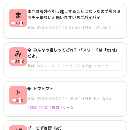
まやは海外へ引っ越しすることになったので多分ミ
ま
ラチャ来ないと思いますいちごバイバイ
70
0
最新: 2026-08-07 18:31:53 作成者: t04gCetA
💎 みんなの推しってだれ? パスワードは「oshi」
み
だよ。
35
0
最新: 2026-08-07 17:59:23 作成者: 1lgOnhTu
💎 トマトマト
ト
最新: 2026-08-07 17:48:54 作成者: HUrI0p7w
8
0
#雑談 #相談 #勉強 #ゲーム
げーむずき㍿（改）