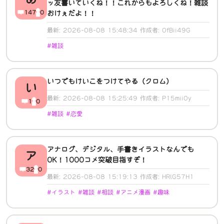
ッ友書いていくね！！これからもよろしくね！雑談
147
0
おけぇだよ！！
最新: 2026-08-08 15:48:34 作成者: 0fBii49G
#雑談
いつでもけいこをつけてやる（クロム）
い
最新: 2026-08-08 15:25:49 作成者: P15mii0y
1
0
#雑談 #恋愛
アナログ、デジタル、手書きイラストなんでも
ア
OK！1000コメ突破目指すぞ！
32
0
最新: 2026-08-08 15:19:13 作成者: HRlG57H1
#イラスト #雑談 #相談 #アニメ漫画 #趣味