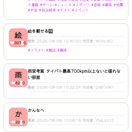
メ漫画 #ゲーム #ニュース #スポーツ #芸能 #趣味 #地震
#お金 #政治経済 #テスト #イベント
絵を載せる2️⃣
絵
最新: 2026-08-08 10:40:00 作成者: MOVo/dCi
307
0
#イラスト #雑談 #趣味
雨宮考案 タイバト最高700kpm以上ないと喋れな
雨
い部屋
82
0
最新: 2026-08-08 10:22:24 作成者: QXBTxRkY
かんなへ
か
最新: 2026-08-08 10:08:18 作成者: YbaLVJ1G
22
0