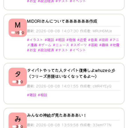
#お金 #政治経済 #テスト #イベント
MIDORIさんについてああああああ作成
M
最新: 2026-08-08 14:07:30 作成者: MRUH6MUe
15
0
#イラスト #雑談 #相談 #勉強 #恋愛 #音楽 #技術 #アニ
メ漫画 #ゲーム #ニュース #スポーツ #芸能 #趣味 #地震
#お金 #政治経済 #テスト #イベント
タイバトやってた人タイバト復帰しよwhuze☆彡
タ
（フリーズ界隈はいなくなってるよ～）
3
0
最新: 2026-08-08 14:01:55 作成者: cMR4YEyQ
#雑談 #相談
みんなの神絵が見たああああい！
み
最新: 2026-08-08 13:59:58 作成者: 33emf77N
3
0