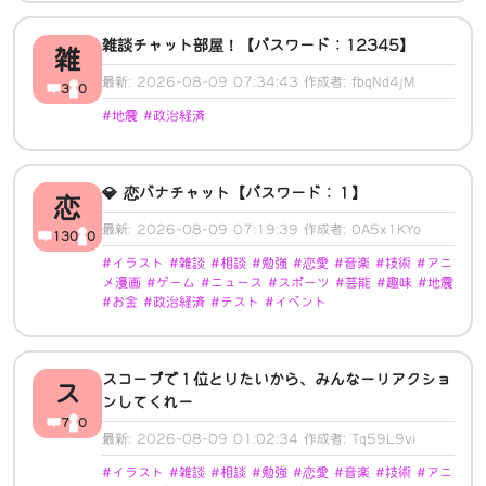
雑談チャット部屋！【パスワード：12345】
雑
最新: 2026-08-09 07:34:43 作成者: fbqNd4jM
3
0
#地震 #政治経済
💎 恋バナチャット【パスワード：１】
恋
最新: 2026-08-09 07:19:39 作成者: OA5x1KYo
130
0
#イラスト #雑談 #相談 #勉強 #恋愛 #音楽 #技術 #アニ
メ漫画 #ゲーム #ニュース #スポーツ #芸能 #趣味 #地震
#お金 #政治経済 #テスト #イベント
スコープで１位とりたいから、みんなーリアクショ
ス
ンしてくれー
7
0
最新: 2026-08-09 01:02:34 作成者: Tq59L9vi
#イラスト #雑談 #相談 #勉強 #恋愛 #音楽 #技術 #アニ