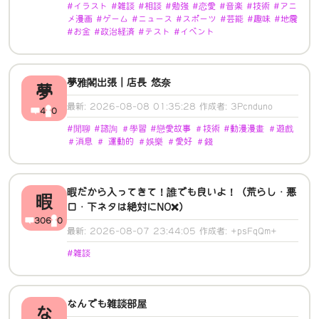
#イラスト #雑談 #相談 #勉強 #恋愛 #音楽 #技術 #アニ
メ漫画 #ゲーム #ニュース #スポーツ #芸能 #趣味 #地震
#お金 #政治経済 #テスト #イベント
夢雅閣出張｜店長 悠奈
夢
最新: 2026-08-08 01:35:28 作成者: 3Pcnduno
4
0
#閒聊 #諮詢 ＃學習 #戀愛故事 ＃技術 #動漫漫畫 ＃遊戲
＃消息 ＃ 運動的 ＃娛樂 ＃愛好 ＃錢
暇だから入ってきて！誰でも良いよ！（荒らし・悪
暇
口・下ネタは絶対にNO❌️）
306
0
最新: 2026-08-07 23:44:05 作成者: +psFqQm+
#雑談
なんでも雑談部屋
な