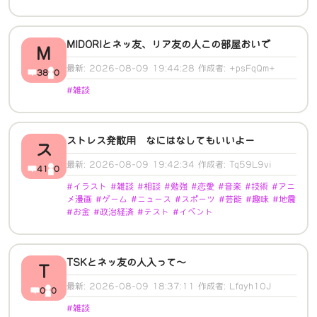
MIDORIとネッ友、リア友の人この部屋おいで
M
最新: 2026-08-09 19:44:28 作成者: +psFqQm+
38
0
#雑談
ストレス発散用 なにはなしてもいいよー
ス
最新: 2026-08-09 19:42:34 作成者: Tq59L9vi
41
0
#イラスト #雑談 #相談 #勉強 #恋愛 #音楽 #技術 #アニ
メ漫画 #ゲーム #ニュース #スポーツ #芸能 #趣味 #地震
#お金 #政治経済 #テスト #イベント
TSKとネッ友の人入って～
T
最新: 2026-08-09 18:37:11 作成者: Lfayh10J
0
0
#雑談