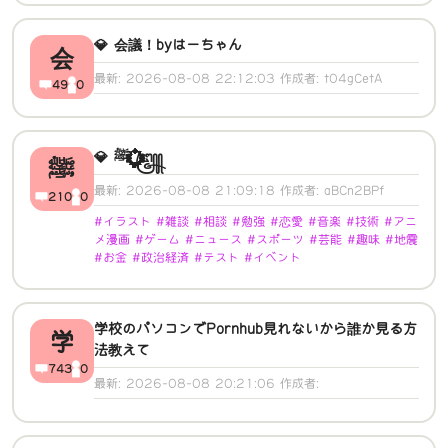
💎 会議！byはーちゃん
会
最新: 2026-08-08 22:12:03 作成者: t04gCetA
49
0
💎 ﷺ ꙰꙰꙰꙰꙰꙰꙰꙰꙲꙲꙲꙲꙲꙲꙲꙲꙲꙲꧅
ﷺ
最新: 2026-08-08 21:09:18 作成者: aBCn2BPf
210
0
#イラスト #雑談 #相談 #勉強 #恋愛 #音楽 #技術 #アニ
メ漫画 #ゲーム #ニュース #スポーツ #芸能 #趣味 #地震
#お金 #政治経済 #テスト #イベント
学校のパソコンでPornhub見れないから誰か見る方
学
法教えて
743
0
最新: 2026-08-08 20:21:06 作成者: