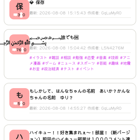
💎 保存
保
最新: 2026-08-08 15:15:43 作成者: GqLuMyRO
3
0
﷽誰でも🆗
﷽
最新: 2026-08-08 15:04:42 作成者: L5N4276M
76
0
#イラスト #雑談 #相談 #勉強 #恋愛 #音楽 #技術 #アニ
メ漫画 #ゲーム #ニュース #スポーツ #芸能 #趣味 #地震
#お金 #政治経済 #テスト #イベント
もしかして、はんなちゃんの名前 あいか？かんな
も
ちゃんの名前 ゆり？
5
0
最新: 2026-08-08 14:55:27 作成者: GqLuMyRO
ハイキュー！！好き集まれぇ～！部屋！（新バージ
ハ
ョン）前回のハイキュー部屋は１０００コメント達