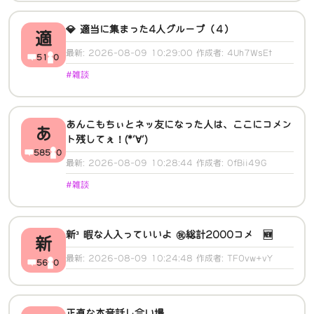
💎 適当に集まった4人グループ（４）
適
最新: 2026-08-09 10:29:00 作成者: 4Uh7WsEt
51
0
#雑談
あんこもちぃとネッ友になった人は、ここにコメン
あ
ト残してぇ！(*‘∀‘)
585
0
最新: 2026-08-09 10:28:44 作成者: 0fBii49G
#雑談
新³ 暇な人入っていいよ ㊗️総計2000コメ 🆕
新
最新: 2026-08-09 10:24:48 作成者: TFOvw+vY
56
0
正直な本音話し合い場