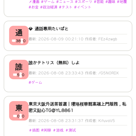
メ漫画 #ゲーム #ニュース #スポーツ #芸能 #趣味 #地震
#お金 #政治経済 #テスト #イベント
💎 通話専用たいばと
通
最新: 2026-08-09 00:21:10 作成者: FEz4zwgb
38
0
誰かテトリス（無料）しよ
誰
最新: 2026-08-08 23:33:43 作成者: /G5NORDX
5
0
#ゲーム
東京大阪外送茶首選｜瓔珞桜華館高端上門服務，私
東
密又貼心TG@YL8861
0
0
最新: 2026-08-08 23:31:37 作成者: KituvaV5
＃插图 #闲聊 ＃游戏 ＃测试