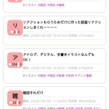
#イラスト #雑談 #相談 #趣味
リアクションもらうためだけに作った部屋リアクシ
リ
ョンしまくれーーーー
4
0
最新: 2026-08-08 12:45:22 作成者: VTIGmNkZ
アナログ、デジタル、手書きイラストなんでも
ア
OK！
556
0
最新: 2026-08-08 12:35:41 作成者: g7NpsFqf
#イラスト #雑談 #相談 #勉強 #技術 #アニメ漫画
雑談それだけ
雑
最新: 2026-08-08 11:34:59 作成者: MRUH6MUe
22
0
#イラスト #雑談 #相談 #勉強 #恋愛 #音楽 #技術 #アニ